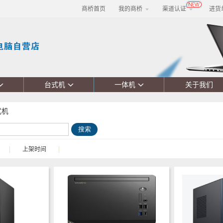
商桥首页
我的商桥
渠道认证
进货
台式机
一体机
关于我们
式机
搜索
|
上架时间
|