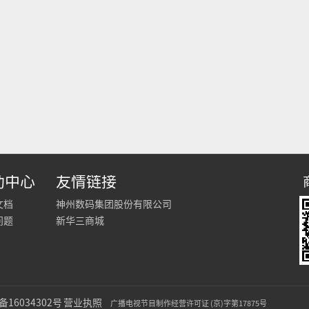
助中心
友情链接
文档
神州数码集团股份有限公司
问题
新华三商城
备16034302号
营业执照
广播电视节目制作经营许可证 (京)字第17875号