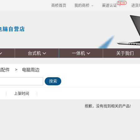
商桥首页
我的商桥
渠道认证
进货
台式机
一体机
关于我们
脑配件
>
电脑周边
搜索
|
上架时间
|
抱歉，没有找到相关的产品!